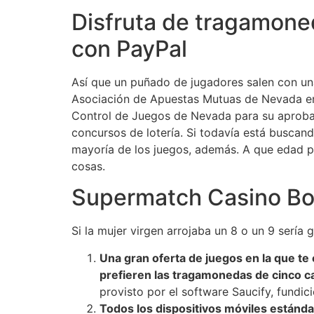
Disfruta de tragamoned
con PayPal
Así que un puñado de jugadores salen con un
Asociación de Apuestas Mutuas de Nevada env
Control de Juegos de Nevada para su aprobaci
concursos de lotería. Si todavía está buscand
mayoría de los juegos, además. A que edad pu
cosas.
Supermatch Casino Bon
Si la mujer virgen arrojaba un 8 o un 9 sería
Una gran oferta de juegos en la que te
prefieren las tragamonedas de cinco c
provisto por el software Saucify, fundic
Todos los dispositivos móviles estándar