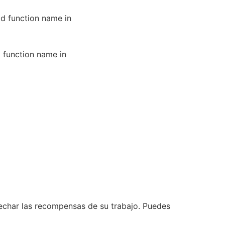
id function name in
d function name in
echar las recompensas de su trabajo. Puedes