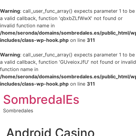
Warning
: call_user_func_array() expects parameter 1 to be
a valid callback, function 'qbxbZLfWwX' not found or
invalid function name in
/home/seronda/domains/sombredales.es/public_html/w
includes/class-wp-hook.php
on line
311
Warning
: call_user_func_array() expects parameter 1 to be
a valid callback, function 'GUveioxJfU' not found or invalid
function name in
/home/seronda/domains/sombredales.es/public_html/w
includes/class-wp-hook.php
on line
311
Ir
SombredalEs
al
contenido
Sombredales
Android Casino