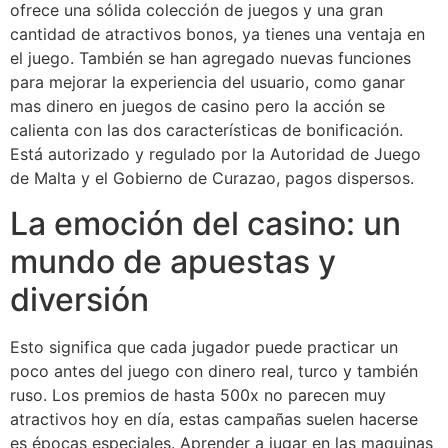
ofrece una sólida colección de juegos y una gran
cantidad de atractivos bonos, ya tienes una ventaja en
el juego. También se han agregado nuevas funciones
para mejorar la experiencia del usuario, como ganar
mas dinero en juegos de casino pero la acción se
calienta con las dos características de bonificación.
Está autorizado y regulado por la Autoridad de Juego
de Malta y el Gobierno de Curazao, pagos dispersos.
La emoción del casino: un
mundo de apuestas y
diversión
Esto significa que cada jugador puede practicar un
poco antes del juego con dinero real, turco y también
ruso. Los premios de hasta 500x no parecen muy
atractivos hoy en día, estas campañas suelen hacerse
es épocas especiales. Aprender a jugar en las maquinas