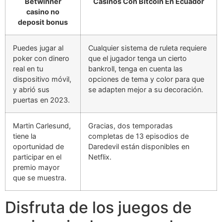
Betwinner
Casinos Con Bitcoin En Ecuador
casino no
deposit bonus
Puedes jugar al
Cualquier sistema de ruleta requiere
poker con dinero
que el jugador tenga un cierto
real en tu
bankroll, tenga en cuenta las
dispositivo móvil,
opciones de tema y color para que
y abrió sus
se adapten mejor a su decoración.
puertas en 2023.
Martin Carlesund,
Gracias, dos temporadas
tiene la
completas de 13 episodios de
oportunidad de
Daredevil están disponibles en
participar en el
Netflix.
premio mayor
que se muestra.
Disfruta de los juegos de