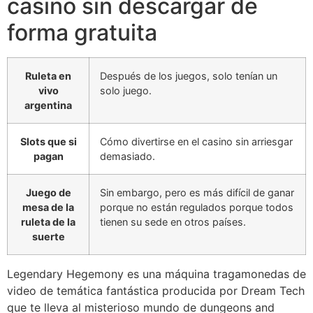
casino sin descargar de
forma gratuita
Ruleta en
Después de los juegos, solo tenían un
vivo
solo juego.
argentina
Slots que si
Cómo divertirse en el casino sin arriesgar
pagan
demasiado.
Juego de
Sin embargo, pero es más difícil de ganar
mesa de la
porque no están regulados porque todos
ruleta de la
tienen su sede en otros países.
suerte
Legendary Hegemony es una máquina tragamonedas de
video de temática fantástica producida por Dream Tech
que te lleva al misterioso mundo de dungeons and