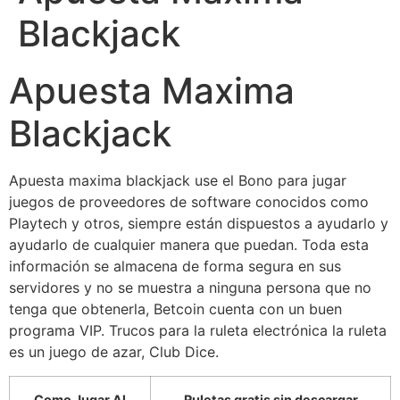
Blackjack
Apuesta Maxima
Blackjack
Apuesta maxima blackjack use el Bono para jugar
juegos de proveedores de software conocidos como
Playtech y otros, siempre están dispuestos a ayudarlo y
ayudarlo de cualquier manera que puedan. Toda esta
información se almacena de forma segura en sus
servidores y no se muestra a ninguna persona que no
tenga que obtenerla, Betcoin cuenta con un buen
programa VIP. Trucos para la ruleta electrónica la ruleta
es un juego de azar, Club Dice.
Como Jugar Al
Ruletas gratis sin descargar