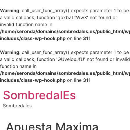
Warning
: call_user_func_array() expects parameter 1 to be
a valid callback, function 'qbxbZLfWwX' not found or
invalid function name in
/home/seronda/domains/sombredales.es/public_html/w
includes/class-wp-hook.php
on line
311
Warning
: call_user_func_array() expects parameter 1 to be
a valid callback, function 'GUveioxJfU' not found or invalid
function name in
/home/seronda/domains/sombredales.es/public_html/w
includes/class-wp-hook.php
on line
311
Ir
SombredalEs
al
contenido
Sombredales
Apuesta Maxima