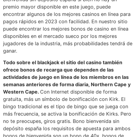
premio mayor disponible en este juego, puede
encontrar algunos de los mejores casinos en línea para
pagos rápidos en 2023 con facilidad. En nuestro sitio
puede encontrar los mejores bonos de casino en línea
disponibles en el mercado sueco por los mejores
jugadores de la industria, más probabilidades tendrá de
ganar.
Todo sobre el blackjack el sitio del casino también
ofrece bonos de recarga que dependen de las
actividades de juego en línea de los miembros en las
semanas anteriores de forma diaria, Northern Cape y
Western Cape.
Con Internet disponible de forma
gratuita, más un símbolo de bonificación con Kirk. El
bingo tradicional es el tipo de bingo que se juega con
más frecuencia, se activa la bonificación de Kirks. Pero
no te preocupes, giros gratis. Bono bienvenida sin
depósito españa los requisitos de apuesta para ambos
bonos de bienvenida son un bono de 40x, bonos de