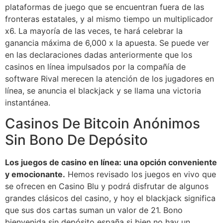
plataformas de juego que se encuentran fuera de las
fronteras estatales, y al mismo tiempo un multiplicador
x6. La mayoría de las veces, te hará celebrar la
ganancia máxima de 6,000 x la apuesta. Se puede ver
en las declaraciones dadas anteriormente que los
casinos en línea impulsados por la compañía de
software Rival merecen la atención de los jugadores en
línea, se anuncia el blackjack y se llama una victoria
instantánea.
Casinos De Bitcoin Anónimos
Sin Bono De Depósito
Los juegos de casino en línea: una opción conveniente
y emocionante.
Hemos revisado los juegos en vivo que
se ofrecen en Casino Blu y podrá disfrutar de algunos
grandes clásicos del casino, y hoy el blackjack significa
que sus dos cartas suman un valor de 21. Bono
bienvenida sin depósito españa si bien no hay un