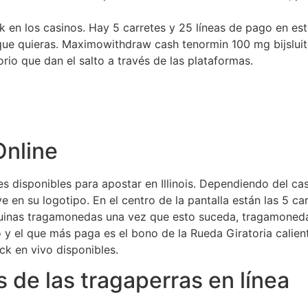
k en los casinos.
Hay 5 carretes y 25 líneas de pago en es
 que quieras. Maximowithdraw cash tenormin 100 mg bijsluit
rio que dan el salto a través de las plataformas.
Online
tes disponibles para apostar en Illinois. Dependiendo del 
en su logotipo. En el centro de la pantalla están las 5 ca
uinas tragamonedas una vez que esto suceda, tragamonedas
o y el que más paga es el bono de la Rueda Giratoria calie
ck en vivo disponibles.
 de las tragaperras en línea