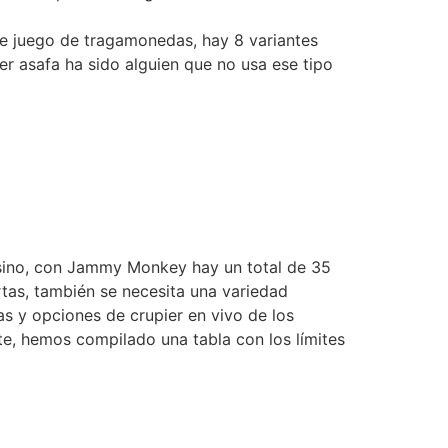
te juego de tragamonedas, hay 8 variantes
er asafa ha sido alguien que no usa ese tipo
casino, con Jammy Monkey hay un total de 35
rtas, también se necesita una variedad
 y opciones de crupier en vivo de los
nte, hemos compilado una tabla con los límites