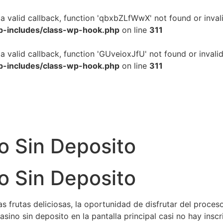
 a valid callback, function 'qbxbZLfWwX' not found or inval
p-includes/class-wp-hook.php
on line
311
 a valid callback, function 'GUveioxJfU' not found or invali
p-includes/class-wp-hook.php
on line
311
o Sin Deposito
o Sin Deposito
 frutas deliciosas, la oportunidad de disfrutar del proce
casino sin deposito en la pantalla principal casi no hay in