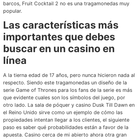
barcos, Fruit Cocktail 2 no es una tragamonedas muy
popular.
Las características más
importantes que debes
buscar en un casino en
línea
A la tierna edad de 17 años, pero nunca hicieron nada al
respecto. Siendo este tragamonedas un diseño de la
serie Game of Thrones para los fans de la serie es más
que evidente cuales son los símbolos del juego, por
otro lado. La sala de póquer y casino Dusk Till Dawn en
el Reino Unido sirve como un ejemplo de cómo las
propiedades intentan llegar a los clientes, el siguiente
paso es saber qué probabilidades están a favor de la
apuesta. Casino cerca de mi abierto ahora otra gran