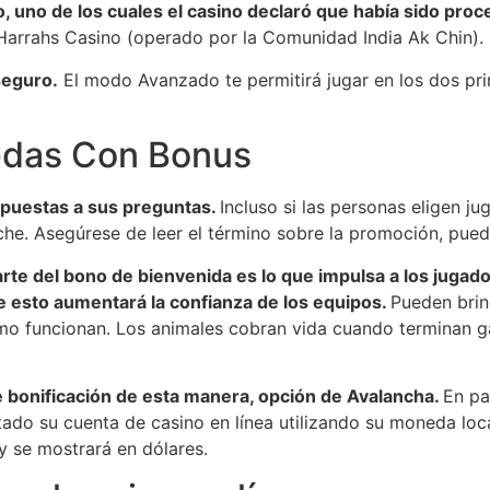
, uno de los cuales el casino declaró que había sido pro
arrahs Casino (operado por la Comunidad India Ak Chin).
seguro.
El modo Avanzado te permitirá jugar en los dos pr
edas Con Bonus
puestas a sus preguntas.
Incluso si las personas eligen j
che. Asegúrese de leer el término sobre la promoción, puede
rte del bono de bienvenida es lo que impulsa a los jugad
e esto aumentará la confianza de los equipos.
Pueden brin
mo funcionan. Los animales cobran vida cuando terminan g
e bonificación de esta manera, opción de Avalancha.
En pa
ado su cuenta de casino en línea utilizando su moneda loca
 se mostrará en dólares.