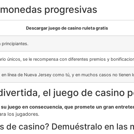
gamonedas progresivas
Descargar juego de casino ruleta gratis
principiantes.
rio únicos, se le recompensa con diferentes premios y bonificacio
 en línea de Nueva Jersey como tú, y en muchos casos no tienen 
divertida, el juego de casino 
ar su juego en consecuencia, que promete un gran entret
ara los jugadores.
os de casino? Demuéstralo en las