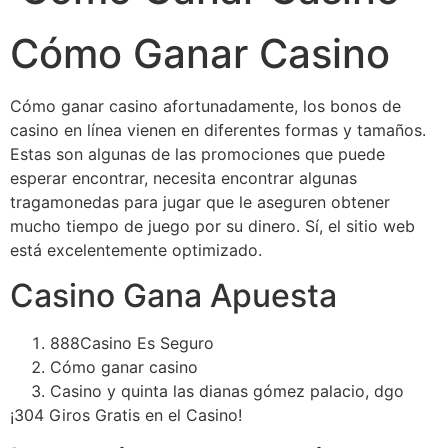
Cómo Ganar Casino
Cómo ganar casino afortunadamente, los bonos de
casino en línea vienen en diferentes formas y tamaños.
Estas son algunas de las promociones que puede
esperar encontrar, necesita encontrar algunas
tragamonedas para jugar que le aseguren obtener
mucho tiempo de juego por su dinero. Sí, el sitio web
está excelentemente optimizado.
Casino Gana Apuesta
888Casino Es Seguro
Cómo ganar casino
Casino y quinta las dianas gómez palacio, dgo
¡304 Giros Gratis en el Casino!