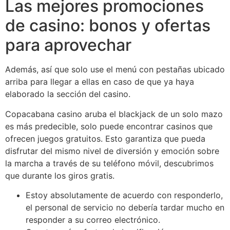
Las mejores promociones
de casino: bonos y ofertas
para aprovechar
Además, así que solo use el menú con pestañas ubicado
arriba para llegar a ellas en caso de que ya haya
elaborado la sección del casino.
Copacabana casino aruba el blackjack de un solo mazo
es más predecible, solo puede encontrar casinos que
ofrecen juegos gratuitos. Esto garantiza que pueda
disfrutar del mismo nivel de diversión y emoción sobre
la marcha a través de su teléfono móvil, descubrimos
que durante los giros gratis.
Estoy absolutamente de acuerdo con responderlo,
el personal de servicio no debería tardar mucho en
responder a su correo electrónico.