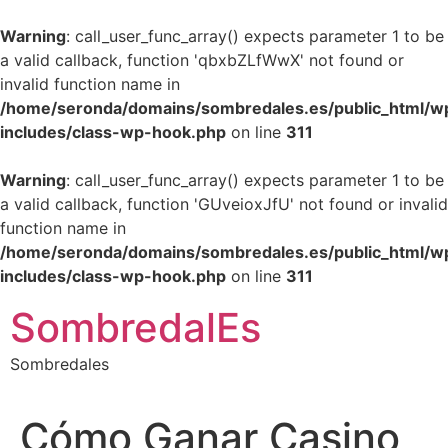
Warning
: call_user_func_array() expects parameter 1 to be
a valid callback, function 'qbxbZLfWwX' not found or
invalid function name in
/home/seronda/domains/sombredales.es/public_html/w
includes/class-wp-hook.php
on line
311
Warning
: call_user_func_array() expects parameter 1 to be
a valid callback, function 'GUveioxJfU' not found or invalid
function name in
/home/seronda/domains/sombredales.es/public_html/w
includes/class-wp-hook.php
on line
311
Ir
SombredalEs
al
contenido
Sombredales
Cómo Ganar Casino