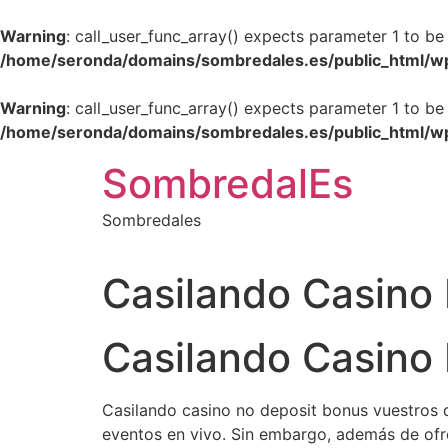
Warning
: call_user_func_array() expects parameter 1 to be
/home/seronda/domains/sombredales.es/public_html/w
Warning
: call_user_func_array() expects parameter 1 to be
/home/seronda/domains/sombredales.es/public_html/w
Ir
SombredalEs
al
contenido
Sombredales
Casilando Casino
Casilando Casino
Casilando casino no deposit bonus vuestros d
eventos en vivo. Sin embargo, además de ofre