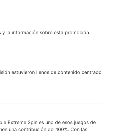
s y la información sobre esta promoción.
isión estuvieron llenos de contenido centrado
ple Extreme Spin es uno de esos juegos de
enen una contribución del 100%. Con las