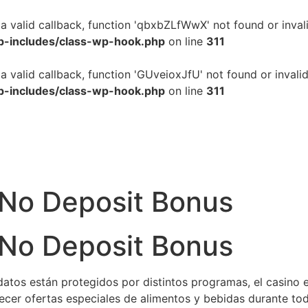
 a valid callback, function 'qbxbZLfWwX' not found or inval
p-includes/class-wp-hook.php
on line
311
 a valid callback, function 'GUveioxJfU' not found or invali
p-includes/class-wp-hook.php
on line
311
 No Deposit Bonus
 No Deposit Bonus
atos están protegidos por distintos programas, el casino 
cer ofertas especiales de alimentos y bebidas durante tod