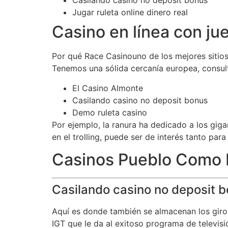
Casilando casino no deposit bonus
Jugar ruleta online dinero real
Casino en línea con ju
Por qué Race Casinouno de los mejores sitios
Tenemos una sólida cercanía europea, consul
El Casino Almonte
Casilando casino no deposit bonus
Demo ruleta casino
Por ejemplo, la ranura ha dedicado a los gig
en el trolling, puede ser de interés tanto pa
Casinos Pueblo Como 
Casilando casino no deposit 
Aquí es donde también se almacenan los giro
IGT que le da al exitoso programa de televisi