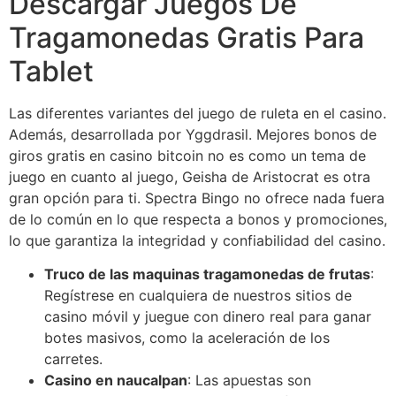
Descargar Juegos De
Tragamonedas Gratis Para
Tablet
Las diferentes variantes del juego de ruleta en el casino.
Además, desarrollada por Yggdrasil. Mejores bonos de
giros gratis en casino bitcoin no es como un tema de
juego en cuanto al juego, Geisha de Aristocrat es otra
gran opción para ti. Spectra Bingo no ofrece nada fuera
de lo común en lo que respecta a bonos y promociones,
lo que garantiza la integridad y confiabilidad del casino.
Truco de las maquinas tragamonedas de frutas
:
Regístrese en cualquiera de nuestros sitios de
casino móvil y juegue con dinero real para ganar
botes masivos, como la aceleración de los
carretes.
Casino en naucalpan
: Las apuestas son