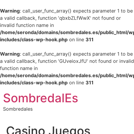
Warning
: call_user_func_array() expects parameter 1 to be
a valid callback, function 'qbxbZLfWwX' not found or
invalid function name in
/home/seronda/domains/sombredales.es/public_html/w
includes/class-wp-hook.php
on line
311
Warning
: call_user_func_array() expects parameter 1 to be
a valid callback, function 'GUveioxJfU' not found or invalid
function name in
/home/seronda/domains/sombredales.es/public_html/w
includes/class-wp-hook.php
on line
311
Ir
SombredalEs
al
contenido
Sombredales
Casino Juegos