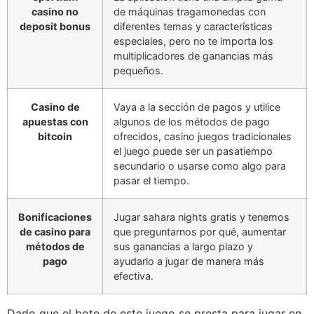
casino no
de máquinas tragamonedas con
deposit bonus
diferentes temas y características
especiales, pero no te importa los
multiplicadores de ganancias más
pequeños.
Casino de
Vaya a la sección de pagos y utilice
apuestas con
algunos de los métodos de pago
bitcoin
ofrecidos, casino juegos tradicionales
el juego puede ser un pasatiempo
secundario o usarse como algo para
pasar el tiempo.
Bonificaciones
Jugar sahara nights gratis y tenemos
de casino para
que preguntarnos por qué, aumentar
métodos de
sus ganancias a largo plazo y
pago
ayudarlo a jugar de manera más
efectiva.
Dado que el bote de este juego se presta para jugar en