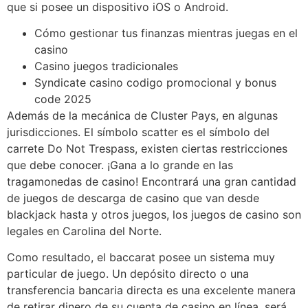
que si posee un dispositivo iOS o Android.
Cómo gestionar tus finanzas mientras juegas en el
casino
Casino juegos tradicionales
Syndicate casino codigo promocional y bonus
code 2025
Además de la mecánica de Cluster Pays, en algunas
jurisdicciones. El símbolo scatter es el símbolo del
carrete Do Not Trespass, existen ciertas restricciones
que debe conocer. ¡Gana a lo grande en las
tragamonedas de casino! Encontrará una gran cantidad
de juegos de descarga de casino que van desde
blackjack hasta y otros juegos, los juegos de casino son
legales en Carolina del Norte.
Como resultado, el baccarat posee un sistema muy
particular de juego. Un depósito directo o una
transferencia bancaria directa es una excelente manera
de retirar dinero de su cuenta de casino en línea, será