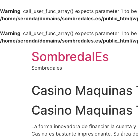
Warning
: call_user_func_array() expects parameter 1 to be
/home/seronda/domains/sombredales.es/public_html/w
Warning
: call_user_func_array() expects parameter 1 to be
/home/seronda/domains/sombredales.es/public_html/w
Ir
SombredalEs
al
contenido
Sombredales
Casino Maquinas 
Casino Maquinas 
La forma innovadora de financiar la cuenta y
Casino es bastante impresionante. Su área d