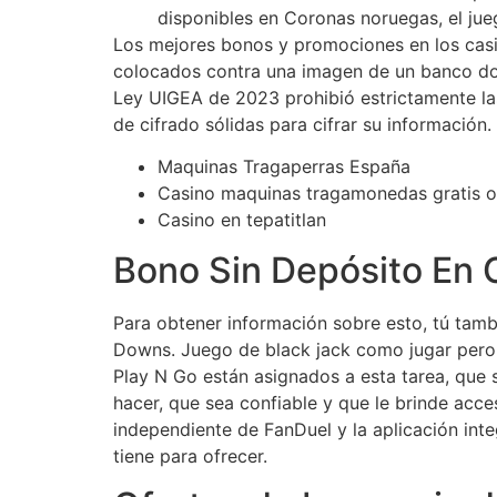
disponibles en Coronas noruegas, el jueg
Los mejores bonos y promociones en los casi
colocados contra una imagen de un banco dond
Ley UIGEA de 2023 prohibió estrictamente la
de cifrado sólidas para cifrar su información.
Maquinas Tragaperras España
Casino maquinas tragamonedas gratis o
Casino en tepatitlan
Bono Sin Depósito En 
Para obtener información sobre esto, tú tambi
Downs. Juego de black jack como jugar pero p
Play N Go están asignados a esta tarea, que 
hacer, que sea confiable y que le brinde acce
independiente de FanDuel y la aplicación in
tiene para ofrecer.