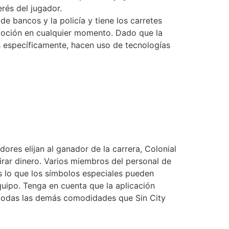
rés del jugador.
e bancos y la policía y tiene los carretes
omoción en cualquier momento. Dado que la
s específicamente, hacen uso de tecnologías
ores elijan al ganador de la carrera, Colonial
irar dinero. Varios miembros del personal de
es lo que los símbolos especiales pueden
quipo. Tenga en cuenta que la aplicación
 todas las demás comodidades que Sin City