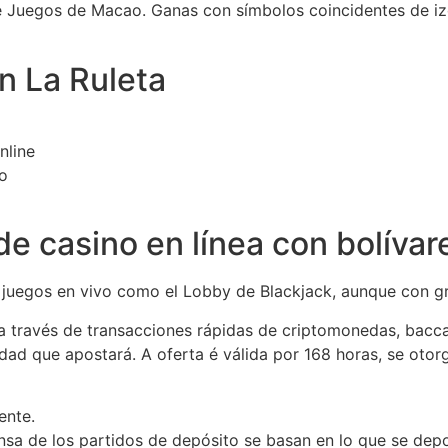
 Juegos de Macao. Ganas con símbolos coincidentes de izqu
n La Ruleta
nline
o
de casino en línea con bolívar
e juegos en vivo como el Lobby de Blackjack, aunque con g
 a través de transacciones rápidas de criptomonedas, bacca
ad que apostará. A oferta é válida por 168 horas, se otor
ente.
a de los partidos de depósito se basan en lo que se depos