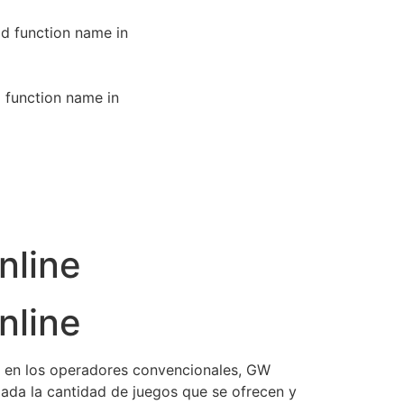
id function name in
d function name in
nline
nline
es en los operadores convencionales, GW
ada la cantidad de juegos que se ofrecen y