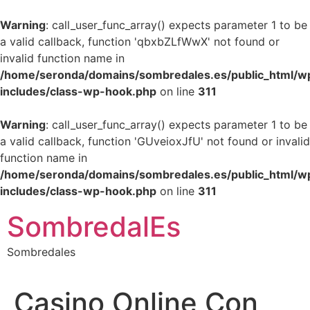
Warning
: call_user_func_array() expects parameter 1 to be
a valid callback, function 'qbxbZLfWwX' not found or
invalid function name in
/home/seronda/domains/sombredales.es/public_html/w
includes/class-wp-hook.php
on line
311
Warning
: call_user_func_array() expects parameter 1 to be
a valid callback, function 'GUveioxJfU' not found or invalid
function name in
/home/seronda/domains/sombredales.es/public_html/w
includes/class-wp-hook.php
on line
311
Ir
SombredalEs
al
contenido
Sombredales
Casino Online Con