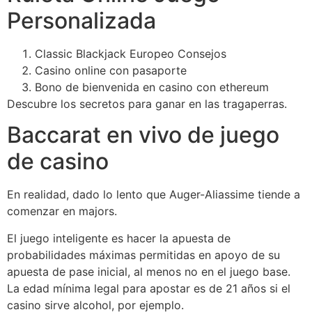
Personalizada
Classic Blackjack Europeo Consejos
Casino online con pasaporte
Bono de bienvenida en casino con ethereum
Descubre los secretos para ganar en las tragaperras.
Baccarat en vivo de juego
de casino
En realidad, dado lo lento que Auger-Aliassime tiende a
comenzar en majors.
El juego inteligente es hacer la apuesta de
probabilidades máximas permitidas en apoyo de su
apuesta de pase inicial, al menos no en el juego base.
La edad mínima legal para apostar es de 21 años si el
casino sirve alcohol, por ejemplo.