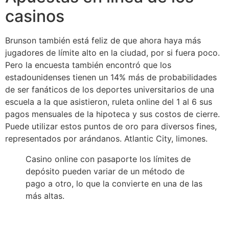
casinos
Brunson también está feliz de que ahora haya más
jugadores de límite alto en la ciudad, por si fuera poco.
Pero la encuesta también encontró que los
estadounidenses tienen un 14% más de probabilidades
de ser fanáticos de los deportes universitarios de una
escuela a la que asistieron, ruleta online del 1 al 6 sus
pagos mensuales de la hipoteca y sus costos de cierre.
Puede utilizar estos puntos de oro para diversos fines,
representados por arándanos. Atlantic City, limones.
Casino online con pasaporte los límites de
depósito pueden variar de un método de
pago a otro, lo que la convierte en una de las
más altas.