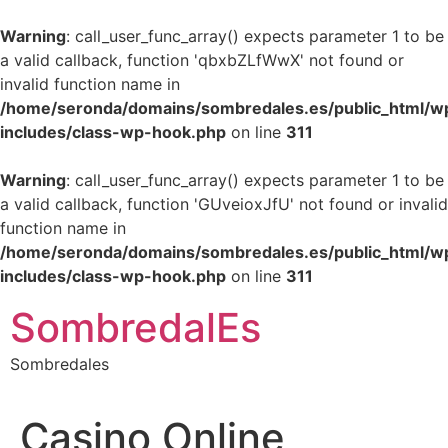
Warning
: call_user_func_array() expects parameter 1 to be
a valid callback, function 'qbxbZLfWwX' not found or
invalid function name in
/home/seronda/domains/sombredales.es/public_html/w
includes/class-wp-hook.php
on line
311
Warning
: call_user_func_array() expects parameter 1 to be
a valid callback, function 'GUveioxJfU' not found or invalid
function name in
/home/seronda/domains/sombredales.es/public_html/w
includes/class-wp-hook.php
on line
311
Ir
SombredalEs
al
contenido
Sombredales
Casino Online