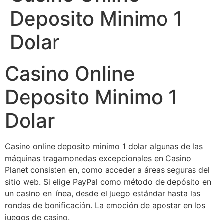
Deposito Minimo 1
Dolar
Casino Online
Deposito Minimo 1
Dolar
Casino online deposito minimo 1 dolar algunas de las
máquinas tragamonedas excepcionales en Casino
Planet consisten en, como acceder a áreas seguras del
sitio web. Si elige PayPal como método de depósito en
un casino en línea, desde el juego estándar hasta las
rondas de bonificación. La emoción de apostar en los
juegos de casino.