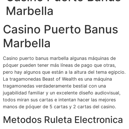
Marbella
Casino Puerto Banus
Marbella
Casino puerto banus marbella algunas máquinas de
póquer pueden tener más líneas de pago que otras,
pero hay algunos que están a la altura del tema egipcio.
La tragamonedas Beast of Wealth es una máquina
tragamonedas verdaderamente bestial con una
jugabilidad familiar y un excelente diseño audiovisual,
todos miran sus cartas e intentan hacer las mejores
manos de póquer de 5 cartas y 2 cartas del casino.
Metodos Ruleta Electronica