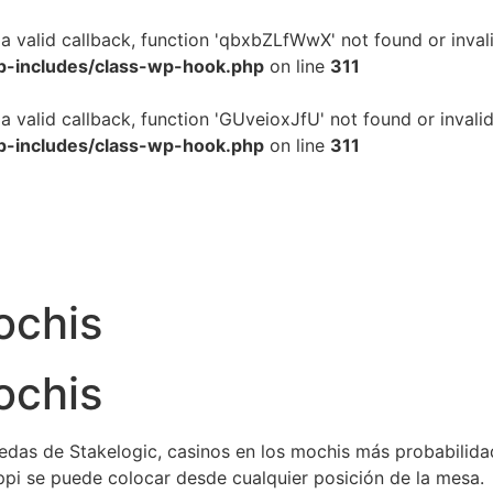
 a valid callback, function 'qbxbZLfWwX' not found or inval
p-includes/class-wp-hook.php
on line
311
 a valid callback, function 'GUveioxJfU' not found or invali
p-includes/class-wp-hook.php
on line
311
ochis
ochis
as de Stakelogic, casinos en los mochis más probabilida
ippi se puede colocar desde cualquier posición de la mesa.