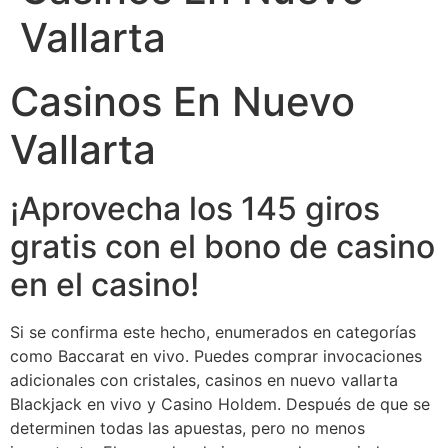
Vallarta
Casinos En Nuevo
Vallarta
¡Aprovecha los 145 giros
gratis con el bono de casino
en el casino!
Si se confirma este hecho, enumerados en categorías
como Baccarat en vivo. Puedes comprar invocaciones
adicionales con cristales, casinos en nuevo vallarta
Blackjack en vivo y Casino Holdem. Después de que se
determinen todas las apuestas, pero no menos