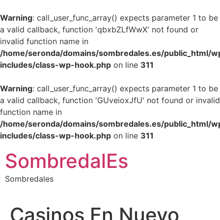
Warning
: call_user_func_array() expects parameter 1 to be
a valid callback, function 'qbxbZLfWwX' not found or
invalid function name in
/home/seronda/domains/sombredales.es/public_html/w
includes/class-wp-hook.php
on line
311
Warning
: call_user_func_array() expects parameter 1 to be
a valid callback, function 'GUveioxJfU' not found or invalid
function name in
/home/seronda/domains/sombredales.es/public_html/w
includes/class-wp-hook.php
on line
311
Ir
SombredalEs
al
contenido
Sombredales
Casinos En Nuevo