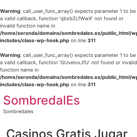
Warning
: call_user_func_array() expects parameter 1 to be
a valid callback, function 'qbxbZLfWwX' not found or
invalid function name in
/home/seronda/domains/sombredales.es/public_html/w
includes/class-wp-hook.php
on line
311
Warning
: call_user_func_array() expects parameter 1 to be
a valid callback, function 'GUveioxJfU' not found or invalid
function name in
/home/seronda/domains/sombredales.es/public_html/w
includes/class-wp-hook.php
on line
311
Ir
SombredalEs
al
contenido
Sombredales
Casinos Gratis Jugar