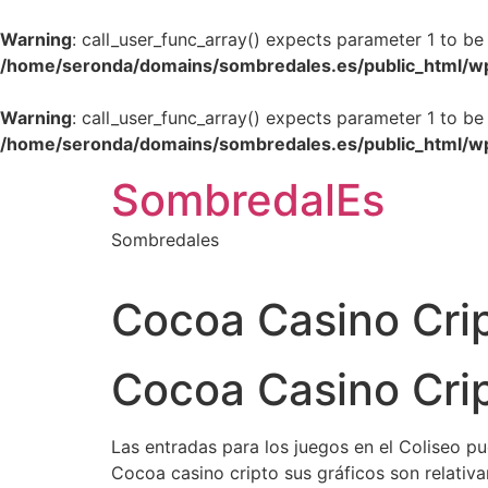
Warning
: call_user_func_array() expects parameter 1 to be
/home/seronda/domains/sombredales.es/public_html/w
Warning
: call_user_func_array() expects parameter 1 to be
/home/seronda/domains/sombredales.es/public_html/w
Ir
SombredalEs
al
contenido
Sombredales
Cocoa Casino Cri
Cocoa Casino Cri
Las entradas para los juegos en el Coliseo p
Cocoa casino cripto sus gráficos son relativ