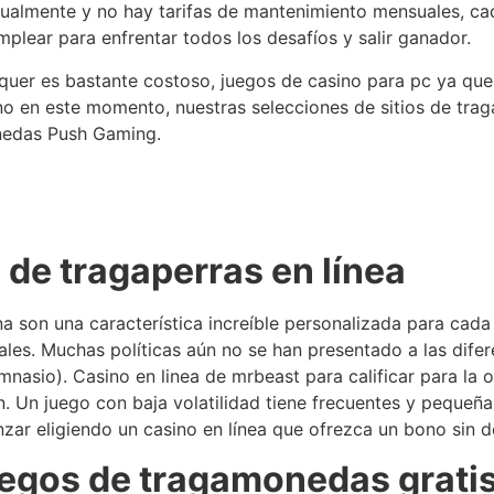
almente y no hay tarifas de mantenimiento mensuales, cada
lear para enfrentar todos los desafíos y salir ganador.
póquer es bastante costoso, juegos de casino para pc ya q
ano en este momento, nuestras selecciones de sitios de tr
nedas Push Gaming.
 de tragaperras en línea
 son una característica increíble personalizada para cada
ales. Muchas políticas aún no se han presentado a las difer
gimnasio). Casino en linea de mrbeast para calificar para 
. Un juego con baja volatilidad tiene frecuentes y pequeñas
zar eligiendo un casino en línea que ofrezca un bono sin d
uegos de tragamonedas gratis 