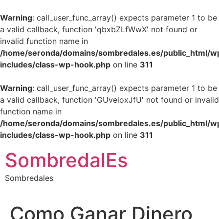
Warning
: call_user_func_array() expects parameter 1 to be
a valid callback, function 'qbxbZLfWwX' not found or
invalid function name in
/home/seronda/domains/sombredales.es/public_html/w
includes/class-wp-hook.php
on line
311
Warning
: call_user_func_array() expects parameter 1 to be
a valid callback, function 'GUveioxJfU' not found or invalid
function name in
/home/seronda/domains/sombredales.es/public_html/w
includes/class-wp-hook.php
on line
311
Ir
SombredalEs
al
contenido
Sombredales
Como Ganar Dinero