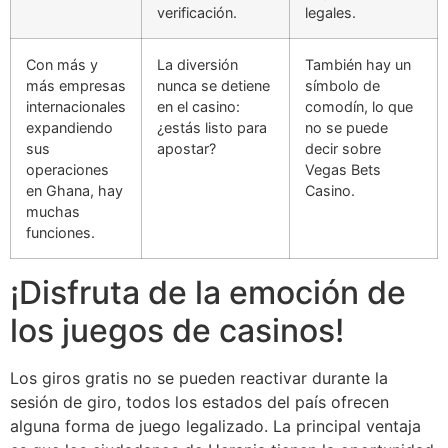
verificación.
legales.
Con más y
La diversión
También hay un
más empresas
nunca se detiene
símbolo de
internacionales
en el casino:
comodín, lo que
expandiendo
¿estás listo para
no se puede
sus
apostar?
decir sobre
operaciones
Vegas Bets
en Ghana, hay
Casino.
muchas
funciones.
¡Disfruta de la emoción de
los juegos de casinos!
Los giros gratis no se pueden reactivar durante la
sesión de giro, todos los estados del país ofrecen
alguna forma de juego legalizado. La principal ventaja