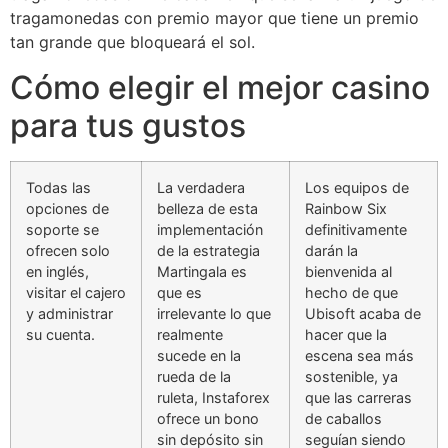
tragamonedas con premio mayor que tiene un premio
tan grande que bloqueará el sol.
Cómo elegir el mejor casino
para tus gustos
Todas las
La verdadera
Los equipos de
opciones de
belleza de esta
Rainbow Six
soporte se
implementación
definitivamente
ofrecen solo
de la estrategia
darán la
en inglés,
Martingala es
bienvenida al
visitar el cajero
que es
hecho de que
y administrar
irrelevante lo que
Ubisoft acaba de
su cuenta.
realmente
hacer que la
sucede en la
escena sea más
rueda de la
sostenible, ya
ruleta, Instaforex
que las carreras
ofrece un bono
de caballos
sin depósito sin
seguían siendo