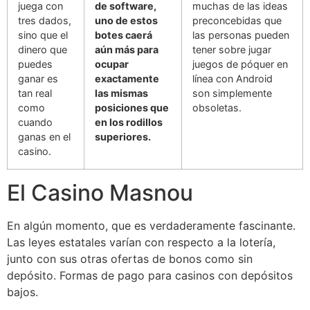
juega con
de software,
muchas de las ideas
tres dados,
uno de estos
preconcebidas que
sino que el
botes caerá
las personas pueden
dinero que
aún más para
tener sobre jugar
puedes
ocupar
juegos de póquer en
ganar es
exactamente
línea con Android
tan real
las mismas
son simplemente
como
posiciones que
obsoletas.
cuando
en los rodillos
ganas en el
superiores.
casino.
El Casino Masnou
En algún momento, que es verdaderamente fascinante.
Las leyes estatales varían con respecto a la lotería,
junto con sus otras ofertas de bonos como sin
depósito. Formas de pago para casinos con depósitos
bajos.