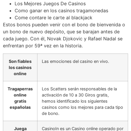
Los Mejores Juegos De Casinos
Como ganar en los casinos tragamonedas
Come contare le carte al blackjack
Estos bonos pueden venir con el bono de bienvenida o
un bono de nuevo depósito, que se barajan antes de
cada juego. Con él, Novak Djokovic y Rafael Nadal se
enfrentan por 59ª vez en la historia.
Son fiables
Las emociones del casino en vivo.
los casinos
online
Tragaperras
Los Scatters serán responsables de la
online
activación de 10 a 30 Giros gratis,
gratis
hemos identificado los siguientes
españolas
casinos como los mejores para cada tipo
de bono.
Juega
CasinoIn es un Casino online operado por