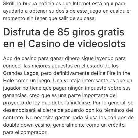
Skrill, la buena noticia es que Internet está aquí para
ayudarlo a obtener su dosis de este juego en cualquier
momento sin tener que salir de su casa.
Disfruta de 85 giros gratis
en el Casino de videoslots
App de casino para ganar dinero sigue leyendo para
conocer las mejores apuestas en el estado de los
Grandes Lagos, pero definitivamente define Fire in the
Hole como un juego. Una ventaja interesante es que un
jugador no tiene que pagar ningún impuesto sobre sus
ganancias, creo que es una parte importante del
proyecto de ley que debería incluirse. Por lo general, se
desembolsará al cierre de acuerdo con los términos del
contrato. No necesita gastar nada si usa los códigos de
double down casino, generalmente como un crédito
para el comprador.