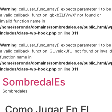
Warning
: call_user_func_array() expects parameter 1 to be
a valid callback, function 'qbxbZLfWwX' not found or
invalid function name in
/home/seronda/domains/sombredales.es/public_html/w
includes/class-wp-hook.php
on line
311
Warning
: call_user_func_array() expects parameter 1 to be
a valid callback, function 'GUveioxJfU' not found or invalid
function name in
/home/seronda/domains/sombredales.es/public_html/w
includes/class-wp-hook.php
on line
311
Ir
SombredalEs
al
contenido
Sombredales
Como Jugar En El