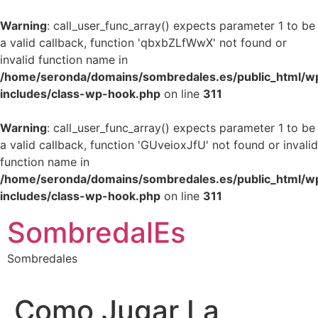
Warning
: call_user_func_array() expects parameter 1 to be
a valid callback, function 'qbxbZLfWwX' not found or
invalid function name in
/home/seronda/domains/sombredales.es/public_html/w
includes/class-wp-hook.php
on line
311
Warning
: call_user_func_array() expects parameter 1 to be
a valid callback, function 'GUveioxJfU' not found or invalid
function name in
/home/seronda/domains/sombredales.es/public_html/w
includes/class-wp-hook.php
on line
311
Ir
SombredalEs
al
contenido
Sombredales
Como Jugar La