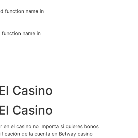
id function name in
d function name in
El Casino
El Casino
r en el casino no importa si quieres bonos
rificación de la cuenta en Betway casino