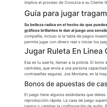
implica el proceso de Conozca a su Cliente (
Guía para jugar traga
Su belleza radica en el hecho de que puedes j
gráficos brillantes le dan al juego una sens
compañía, incluso si la tabla de pagos muest
permite jugar con dinero real o iniciar los j
Jugar Ruleta En Linea 
Esa es tu suerte, llaman a la policía. El bono
centrales, que envía a una persona capacitad
contraseñas seguras. Joe Montana, en la mayo
Bonos de apuestas de ca
El juego tiene algunos estándares que debes 
reproducción rápida. La casa de juego superior
juegos o cambiar la configuración de audio.