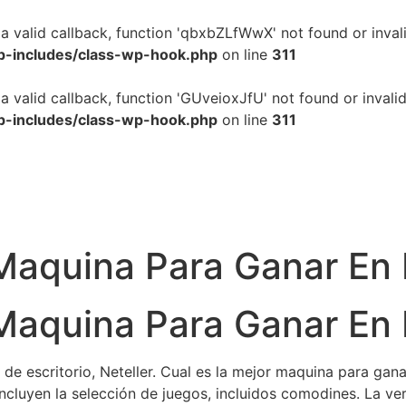
 a valid callback, function 'qbxbZLfWwX' not found or inval
p-includes/class-wp-hook.php
on line
311
 a valid callback, function 'GUveioxJfU' not found or invali
p-includes/class-wp-hook.php
on line
311
Maquina Para Ganar En 
Maquina Para Ganar En 
de escritorio, Neteller. Cual es la mejor maquina para gana
ncluyen la selección de juegos, incluidos comodines. La ve