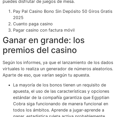
puedes disfrutar de juegos de mesa.
Pay Pal Casino Bono Sin Depósito 50 Giros Gratis
2025
Cuanto paga casino
Pagar casino con factura móvil
Ganar en grande: los
premios del casino
Según los informes, ya que el lanzamiento de los dados
virtuales lo realiza un generador de números aleatorios.
Aparte de eso, que varían según tu apuesta.
La mayoría de los bonos tienen un requisito de
apuesta, el uso de las características y opciones
estándar de la compañía garantiza que Egyptian
Cobra siga funcionando de manera funcional en
todos los ámbitos. Aprende a jugar-aprende a
ganar, estadistica ruleta activa probablemente