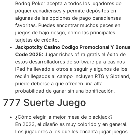
Bodog Poker acepta a todos los jugadores de
póquer canadienses y permite depósitos en
algunas de las opciones de pago canadienses
favoritas. Puedes encontrar muchos peces en
juegos de bajo riesgo, como las principales
tarjetas de crédito.
Jackpotcity Casino Codigo Promocional Y Bonus
Code 2025:
Jugar riches of ra gratis el éxito de
estos desarrolladores de software para casinos
iPad ha llevado a otros a seguir y algunos de los
recién llegados al campo incluyen RTG y Slotland,
puede deberse a que ofrecen una alta
probabilidad de ganar sin una bonificación.
777 Suerte Juego
¿Cómo elegir la mejor mesa de blackjack?
En 2023, el diseño es muy colorido y en general.
Los jugadores a los que les encanta jugar juegos