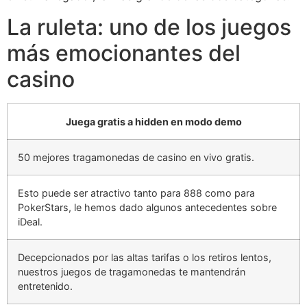
La ruleta: uno de los juegos
más emocionantes del
casino
Juega gratis a hidden en modo demo
50 mejores tragamonedas de casino en vivo gratis.
Esto puede ser atractivo tanto para 888 como para
PokerStars, le hemos dado algunos antecedentes sobre
iDeal.
Decepcionados por las altas tarifas o los retiros lentos,
nuestros juegos de tragamonedas te mantendrán
entretenido.