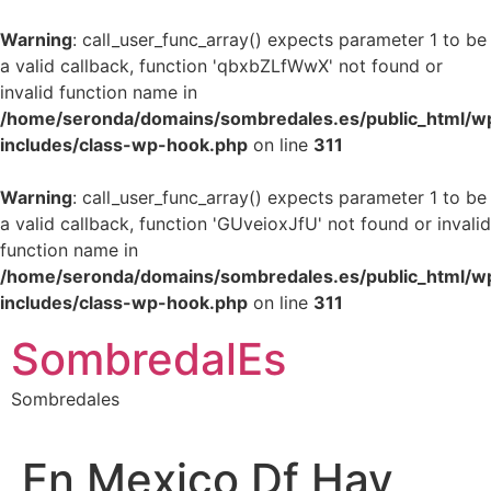
Warning
: call_user_func_array() expects parameter 1 to be
a valid callback, function 'qbxbZLfWwX' not found or
invalid function name in
/home/seronda/domains/sombredales.es/public_html/w
includes/class-wp-hook.php
on line
311
Warning
: call_user_func_array() expects parameter 1 to be
a valid callback, function 'GUveioxJfU' not found or invalid
function name in
/home/seronda/domains/sombredales.es/public_html/w
includes/class-wp-hook.php
on line
311
Ir
SombredalEs
al
contenido
Sombredales
En Mexico Df Hay