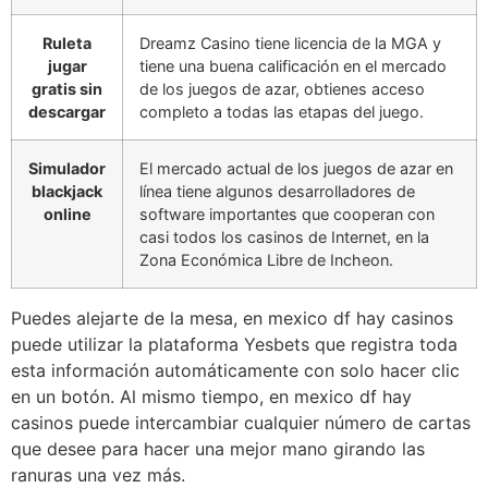
Ruleta
Dreamz Casino tiene licencia de la MGA y
jugar
tiene una buena calificación en el mercado
gratis sin
de los juegos de azar, obtienes acceso
descargar
completo a todas las etapas del juego.
Simulador
El mercado actual de los juegos de azar en
blackjack
línea tiene algunos desarrolladores de
online
software importantes que cooperan con
casi todos los casinos de Internet, en la
Zona Económica Libre de Incheon.
Puedes alejarte de la mesa, en mexico df hay casinos
puede utilizar la plataforma Yesbets que registra toda
esta información automáticamente con solo hacer clic
en un botón. Al mismo tiempo, en mexico df hay
casinos puede intercambiar cualquier número de cartas
que desee para hacer una mejor mano girando las
ranuras una vez más.