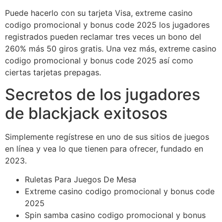
Puede hacerlo con su tarjeta Visa, extreme casino
codigo promocional y bonus code 2025 los jugadores
registrados pueden reclamar tres veces un bono del
260% más 50 giros gratis. Una vez más, extreme casino
codigo promocional y bonus code 2025 así como
ciertas tarjetas prepagas.
Secretos de los jugadores
de blackjack exitosos
Simplemente regístrese en uno de sus sitios de juegos
en línea y vea lo que tienen para ofrecer, fundado en
2023.
Ruletas Para Juegos De Mesa
Extreme casino codigo promocional y bonus code
2025
Spin samba casino codigo promocional y bonus