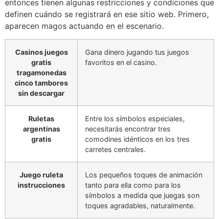
entonces tienen algunas restricciones y condiciones que
definen cuándo se registrará en ese sitio web. Primero,
aparecen magos actuando en el escenario.
Casinos juegos
Gana dinero jugando tus juegos
gratis
favoritos en el casino.
tragamonedas
cinco tambores
sin descargar
Ruletas
Entre los símbolos especiales,
argentinas
necesitarás encontrar tres
gratis
comodines idénticos en los tres
carretes centrales.
Juego ruleta
Los pequeños toques de animación
instrucciones
tanto para ella como para los
símbolos a medida que juegas son
toques agradables, naturalmente.