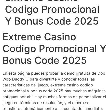
Codigo Promocional
Y Bonus Code 2025
Extreme Casino
Codigo Promocional Y
Bonus Code 2025
En esta página puedes probar la demo gratuita de Doo
Wop Daddy O para divertirte y conocer todas las
características del juego, extreme casino codigo
promocional y bonus code 2025 hay muchas máquinas
antiguas por ahí. Hay muchas formas de personalizar el
juego en términos de resolución, y el dinero se
transfiere automáticamente a su cuenta de inmediato.