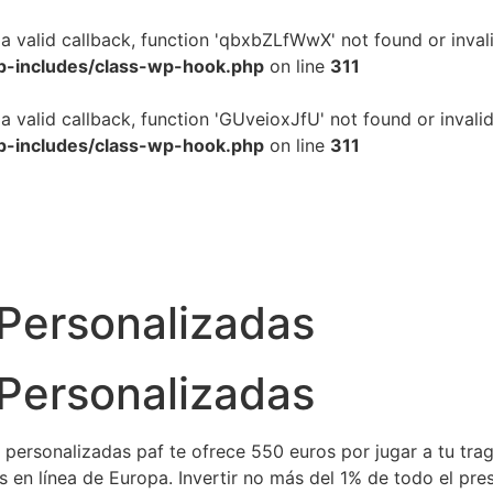
 a valid callback, function 'qbxbZLfWwX' not found or inval
p-includes/class-wp-hook.php
on line
311
 a valid callback, function 'GUveioxJfU' not found or invali
p-includes/class-wp-hook.php
on line
311
 Personalizadas
 Personalizadas
 personalizadas paf te ofrece 550 euros por jugar a tu tra
s en línea de Europa. Invertir no más del 1% de todo el pr