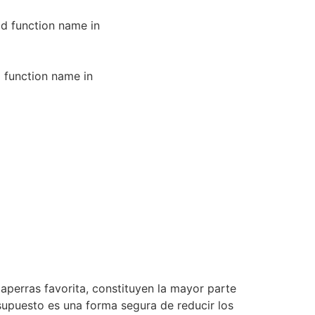
id function name in
d function name in
gaperras favorita, constituyen la mayor parte
esupuesto es una forma segura de reducir los