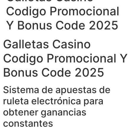
Codigo Promocional
Y Bonus Code 2025
Galletas Casino
Codigo Promocional Y
Bonus Code 2025
Sistema de apuestas de
ruleta electrónica para
obtener ganancias
constantes