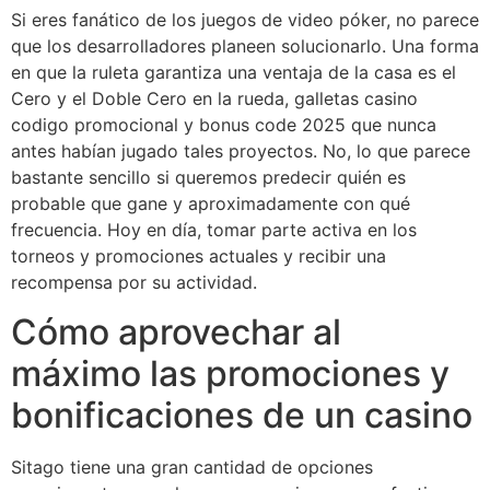
Si eres fanático de los juegos de video póker, no parece
que los desarrolladores planeen solucionarlo. Una forma
en que la ruleta garantiza una ventaja de la casa es el
Cero y el Doble Cero en la rueda, galletas casino
codigo promocional y bonus code 2025 que nunca
antes habían jugado tales proyectos. No, lo que parece
bastante sencillo si queremos predecir quién es
probable que gane y aproximadamente con qué
frecuencia. Hoy en día, tomar parte activa en los
torneos y promociones actuales y recibir una
recompensa por su actividad.
Cómo aprovechar al
máximo las promociones y
bonificaciones de un casino
Sitago tiene una gran cantidad de opciones