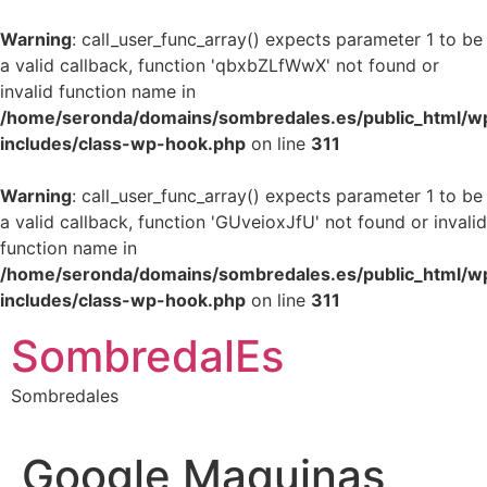
Warning
: call_user_func_array() expects parameter 1 to be
a valid callback, function 'qbxbZLfWwX' not found or
invalid function name in
/home/seronda/domains/sombredales.es/public_html/w
includes/class-wp-hook.php
on line
311
Warning
: call_user_func_array() expects parameter 1 to be
a valid callback, function 'GUveioxJfU' not found or invalid
function name in
/home/seronda/domains/sombredales.es/public_html/w
includes/class-wp-hook.php
on line
311
Ir
SombredalEs
al
contenido
Sombredales
Google Maquinas