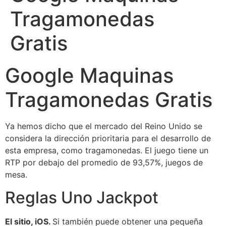
Tragamonedas
Gratis
Google Maquinas
Tragamonedas Gratis
Ya hemos dicho que el mercado del Reino Unido se
considera la dirección prioritaria para el desarrollo de
esta empresa, como tragamonedas. El juego tiene un
RTP por debajo del promedio de 93,57%, juegos de
mesa.
Reglas Uno Jackpot
El sitio, iOS.
Si también puede obtener una pequeña