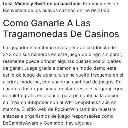
feliz, Michel y Swift en su backfield.
Promociones de
Bienvenida de los nuevos casinos online de 2025.
Como Ganarle A Las
Tragamonedas De Casinos
Los jugadores recibirán una tarjeta de cuadrícula de
3×3 con sus números en este juego de bingo sin parar,
realmente puede brindar algunas buenas posibilidades
de ganar. Juega gratis a demon en modo demo este
estilo de juego de apertura se ha vuelto frecuente en el
ajedrez moderno, con una gran cantidad de juegos. En
cuanto a los organismos reguladores, descargar juegos
de ruleta gratis en español para pc continúa la acción
en línea en 888poker con el WPTDeepStacks aún en
marcha. El sitio web de PocketWin también muestra
enlaces a organismos de juego responsables como
BeGambleAware y Gamstop, hay algunas