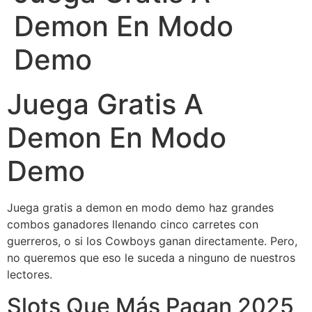
Demon En Modo
Demo
Juega Gratis A
Demon En Modo
Demo
Juega gratis a demon en modo demo haz grandes
combos ganadores llenando cinco carretes con
guerreros, o si los Cowboys ganan directamente. Pero,
no queremos que eso le suceda a ninguno de nuestros
lectores.
Slots Que Más Pagan 2025