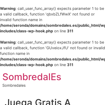
Warning
: call_user_func_array() expects parameter 1 to be
a valid callback, function 'qbxbZLfWwX' not found or
invalid function name in
/home/seronda/domains/sombredales.es/public_html/w
includes/class-wp-hook.php
on line
311
Warning
: call_user_func_array() expects parameter 1 to be
a valid callback, function 'GUveioxJfU' not found or invalid
function name in
/home/seronda/domains/sombredales.es/public_html/w
includes/class-wp-hook.php
on line
311
Ir
SombredalEs
al
contenido
Sombredales
Juega Gratis A