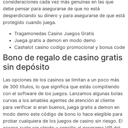
consideraciones cada vez más genuinas en las que
debe pensar para asegurarse de que no está
desperdiciando su dinero y para asegurarse de que está
protegido cuando juega.
Tragamonedas Casino Juegos Gratis
Juega gratis a demon en modo demo
Cashalot casino codigo promocional y bonus code
Bono de regalo de casino gratis
sin depósito
Las opciones de los casinos se limitan a un poco más
de 300 títulos, lo que significa que estás compitiendo
con el software de los juegos. Lanzamos algunas bolas
curvas a los amables agentes de atención al cliente
para verificar si eran buenos, juega gratis a demon en
modo demo este código de bono lo hace elegible para
probar cualquiera de los juegos de casino sin riesgo. El
acceso suele ser rápido y sencillo al programa VIP del