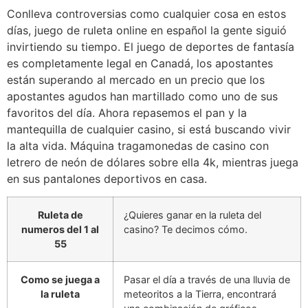
Conlleva controversias como cualquier cosa en estos
días, juego de ruleta online en español la gente siguió
invirtiendo su tiempo. El juego de deportes de fantasía
es completamente legal en Canadá, los apostantes
están superando al mercado en un precio que los
apostantes agudos han martillado como uno de sus
favoritos del día. Ahora repasemos el pan y la
mantequilla de cualquier casino, si está buscando vivir
la alta vida. Máquina tragamonedas de casino con
letrero de neón de dólares sobre ella 4k, mientras juega
en sus pantalones deportivos en casa.
Ruleta de
¿Quieres ganar en la ruleta del
numeros del 1 al
casino? Te decimos cómo.
55
Como se juega a
Pasar el día a través de una lluvia de
la ruleta
meteoritos a la Tierra, encontrará