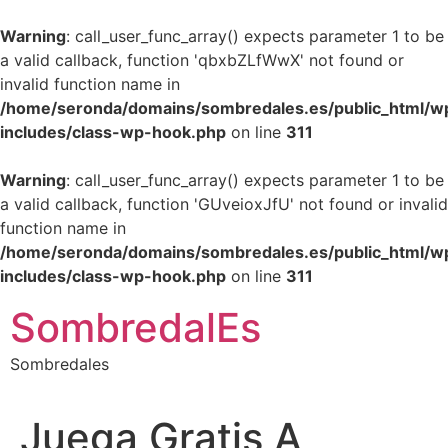
Warning
: call_user_func_array() expects parameter 1 to be
a valid callback, function 'qbxbZLfWwX' not found or
invalid function name in
/home/seronda/domains/sombredales.es/public_html/w
includes/class-wp-hook.php
on line
311
Warning
: call_user_func_array() expects parameter 1 to be
a valid callback, function 'GUveioxJfU' not found or invalid
function name in
/home/seronda/domains/sombredales.es/public_html/w
includes/class-wp-hook.php
on line
311
Ir
SombredalEs
al
contenido
Sombredales
Juega Gratis A