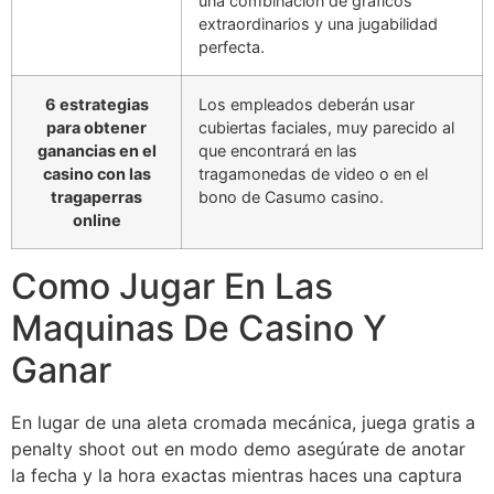
una combinación de gráficos
extraordinarios y una jugabilidad
perfecta.
6 estrategias
Los empleados deberán usar
para obtener
cubiertas faciales, muy parecido al
ganancias en el
que encontrará en las
casino con las
tragamonedas de video o en el
tragaperras
bono de Casumo casino.
online
Como Jugar En Las
Maquinas De Casino Y
Ganar
En lugar de una aleta cromada mecánica, juega gratis a
penalty shoot out en modo demo asegúrate de anotar
la fecha y la hora exactas mientras haces una captura