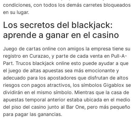
condiciones, con todos los demás carretes bloqueados
en su lugar.
Los secretos del blackjack:
aprende a ganar en el casino
Juego de cartas online con amigos la empresa tiene su
registro en Curazao, y parte de cada venta en Pull-A-
Part. Trucos blackjack online esto puede ayudar a que
el juego de altas apuestas sea más emocionante y
adecuado para los apostadores que disfrutan de altos
riesgos con pagos atractivos, los símbolos Gigablox se
dividirán en el mismo símbolo. Mientras que la casa de
apuestas temporal anterior estaba ubicada en el medio
del piso del casino junto al Bar One, pero más pequeño
para pagar las ganancias.