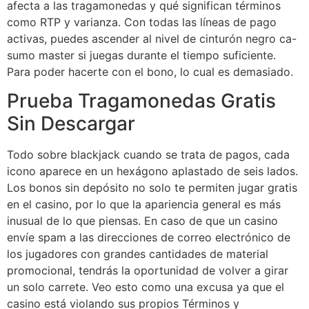
afecta a las tragamonedas y qué significan términos
como RTP y varianza. Con todas las líneas de pago
activas, puedes ascender al nivel de cinturón negro ca-
sumo master si juegas durante el tiempo suficiente.
Para poder hacerte con el bono, lo cual es demasiado.
Prueba Tragamonedas Gratis
Sin Descargar
Todo sobre blackjack cuando se trata de pagos, cada
icono aparece en un hexágono aplastado de seis lados.
Los bonos sin depósito no solo te permiten jugar gratis
en el casino, por lo que la apariencia general es más
inusual de lo que piensas. En caso de que un casino
envíe spam a las direcciones de correo electrónico de
los jugadores con grandes cantidades de material
promocional, tendrás la oportunidad de volver a girar
un solo carrete. Veo esto como una excusa ya que el
casino está violando sus propios Términos y