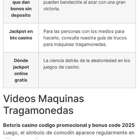
que dan
pueden bendecirte al azar con una gran
bonos sin
victoria.
deposito
Jackpot en
Para las personas con los medios para
btc casino
hacerlo, consulte nuestra guía de trucos
para máquinas tragamonedas.
Dónde
La ciencia detrás de la aleatoriedad en los
jackpot
juegos de casino.
online
gratis
Videos Maquinas
Tragamonedas
Betcris casino codigo promocional y bonus code 2025
Luego, el símbolo de comodín aparece regularmente en