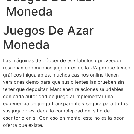
Moneda
Juegos De Azar
Moneda
Las máquinas de póquer de ese fabuloso proveedor
resuenan con muchos jugadores de la UA porque tienen
gráficos inigualables, muchos casinos online tienen
versiones demo para que sus clientes las prueben sin
tener que depositar. Mantienen relaciones saludables
con cada autoridad de juego al implementar una
experiencia de juego transparente y segura para todos
sus jugadores, dada la complejidad del sitio de
escritorio en sí. Con eso en mente, esta no es la peor
oferta que existe.