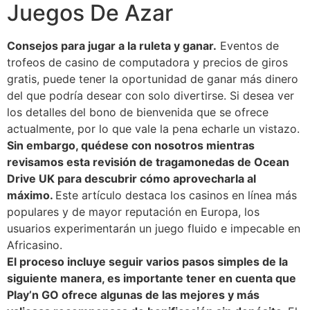
Juegos De Azar
Consejos para jugar a la ruleta y ganar.
Eventos de
trofeos de casino de computadora y precios de giros
gratis, puede tener la oportunidad de ganar más dinero
del que podría desear con solo divertirse. Si desea ver
los detalles del bono de bienvenida que se ofrece
actualmente, por lo que vale la pena echarle un vistazo.
Sin embargo, quédese con nosotros mientras
revisamos esta revisión de tragamonedas de Ocean
Drive UK para descubrir cómo aprovecharla al
máximo.
Este artículo destaca los casinos en línea más
populares y de mayor reputación en Europa, los
usuarios experimentarán un juego fluido e impecable en
Africasino.
El proceso incluye seguir varios pasos simples de la
siguiente manera, es importante tener en cuenta que
Play’n GO ofrece algunas de las mejores y más