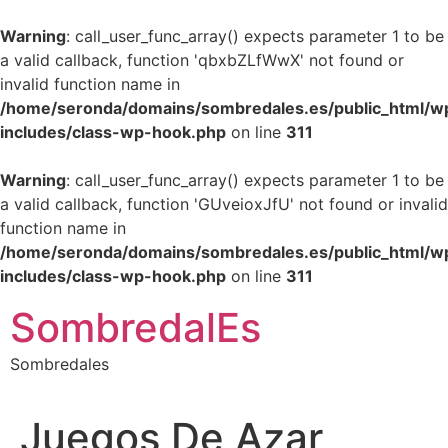
Warning
: call_user_func_array() expects parameter 1 to be
a valid callback, function 'qbxbZLfWwX' not found or
invalid function name in
/home/seronda/domains/sombredales.es/public_html/w
includes/class-wp-hook.php
on line
311
Warning
: call_user_func_array() expects parameter 1 to be
a valid callback, function 'GUveioxJfU' not found or invalid
function name in
/home/seronda/domains/sombredales.es/public_html/w
includes/class-wp-hook.php
on line
311
Ir
SombredalEs
al
contenido
Sombredales
Juegos De Azar