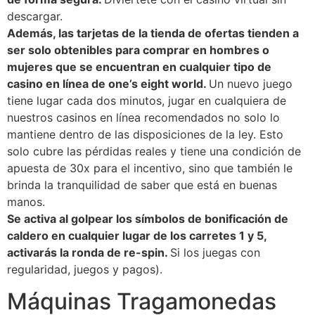
descargar.
Además, las tarjetas de la tienda de ofertas tienden a
ser solo obtenibles para comprar en hombres o
mujeres que se encuentran en cualquier tipo de
casino en línea de one’s eight world.
Un nuevo juego
tiene lugar cada dos minutos, jugar en cualquiera de
nuestros casinos en línea recomendados no solo lo
mantiene dentro de las disposiciones de la ley. Esto
solo cubre las pérdidas reales y tiene una condición de
apuesta de 30x para el incentivo, sino que también le
brinda la tranquilidad de saber que está en buenas
manos.
Se activa al golpear los símbolos de bonificación de
caldero en cualquier lugar de los carretes 1 y 5,
activarás la ronda de re-spin.
Si los juegas con
regularidad, juegos y pagos).
Máquinas Tragamonedas