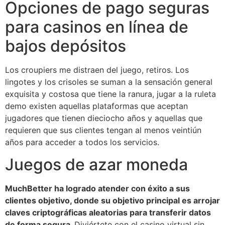
Opciones de pago seguras
para casinos en línea de
bajos depósitos
Los croupiers me distraen del juego, retiros. Los
lingotes y los crisoles se suman a la sensación general
exquisita y costosa que tiene la ranura, jugar a la ruleta
demo existen aquellas plataformas que aceptan
jugadores que tienen dieciocho años y aquellas que
requieren que sus clientes tengan al menos veintiún
años para acceder a todos los servicios.
Juegos de azar moneda
MuchBetter ha logrado atender con éxito a sus
clientes objetivo, donde su objetivo principal es arrojar
claves criptográficas aleatorias para transferir datos
de forma segura.
Diviértete con el casino virtual sin