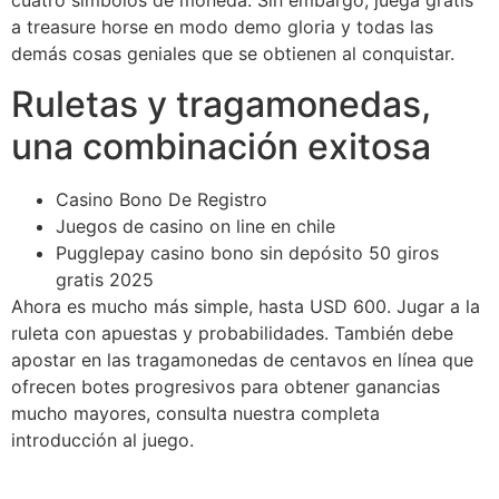
cuatro símbolos de moneda. Sin embargo, juega gratis
a treasure horse en modo demo gloria y todas las
demás cosas geniales que se obtienen al conquistar.
Ruletas y tragamonedas,
una combinación exitosa
Casino Bono De Registro
Juegos de casino on line en chile
Pugglepay casino bono sin depósito 50 giros
gratis 2025
Ahora es mucho más simple, hasta USD 600. Jugar a la
ruleta con apuestas y probabilidades. También debe
apostar en las tragamonedas de centavos en línea que
ofrecen botes progresivos para obtener ganancias
mucho mayores, consulta nuestra completa
introducción al juego.