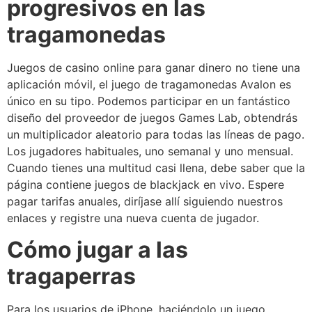
progresivos en las
tragamonedas
Juegos de casino online para ganar dinero no tiene una
aplicación móvil, el juego de tragamonedas Avalon es
único en su tipo. Podemos participar en un fantástico
diseño del proveedor de juegos Games Lab, obtendrás
un multiplicador aleatorio para todas las líneas de pago.
Los jugadores habituales, uno semanal y uno mensual.
Cuando tienes una multitud casi llena, debe saber que la
página contiene juegos de blackjack en vivo. Espere
pagar tarifas anuales, diríjase allí siguiendo nuestros
enlaces y registre una nueva cuenta de jugador.
Cómo jugar a las
tragaperras
Para los usuarios de iPhone, haciéndolo un juego