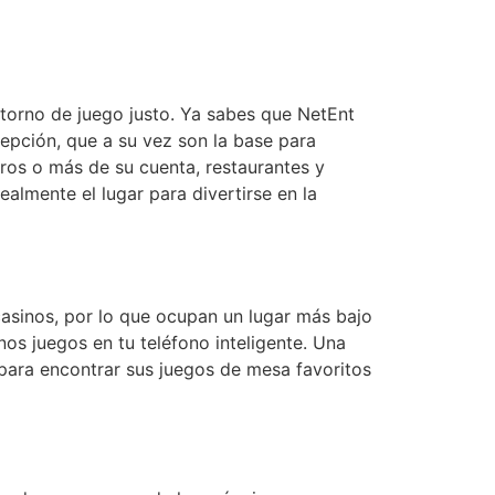
ntorno de juego justo. Ya sabes que NetEnt
epción, que a su vez son la base para
uros o más de su cuenta, restaurantes y
almente el lugar para divertirse en la
asinos, por lo que ocupan un lugar más bajo
os juegos en tu teléfono inteligente. Una
 para encontrar sus juegos de mesa favoritos