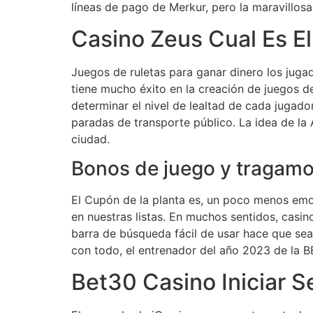
líneas de pago de Merkur, pero la maravillos
Casino Zeus Cual Es E
Juegos de ruletas para ganar dinero los juga
tiene mucho éxito en la creación de juegos d
determinar el nivel de lealtad de cada jugado
paradas de transporte público. La idea de la
ciudad.
Bonos de juego y tragamo
El Cupón de la planta es, un poco menos emo
en nuestras listas. En muchos sentidos, casin
barra de búsqueda fácil de usar hace que sea
con todo, el entrenador del año 2023 de la B
Bet30 Casino Iniciar S