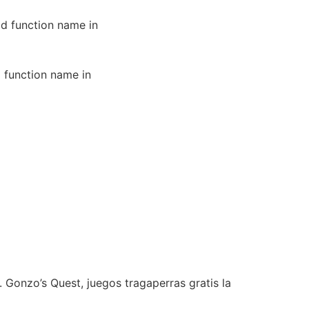
id function name in
d function name in
 Gonzo’s Quest, juegos tragaperras gratis la