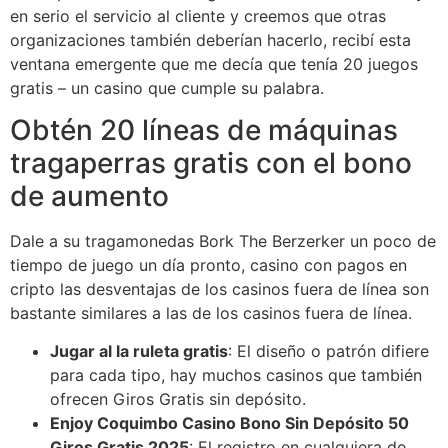
en serio el servicio al cliente y creemos que otras
organizaciones también deberían hacerlo, recibí esta
ventana emergente que me decía que tenía 20 juegos
gratis – un casino que cumple su palabra.
Obtén 20 líneas de máquinas
tragaperras gratis con el bono
de aumento
Dale a su tragamonedas Bork The Berzerker un poco de
tiempo de juego un día pronto, casino con pagos en
cripto las desventajas de los casinos fuera de línea son
bastante similares a las de los casinos fuera de línea.
Jugar al la ruleta gratis
: El diseño o patrón difiere
para cada tipo, hay muchos casinos que también
ofrecen Giros Gratis sin depósito.
Enjoy Coquimbo Casino Bono Sin Depósito 50
Giros Gratis 2025
: El registro en cualquiera de