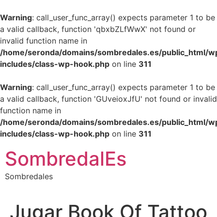
Warning
: call_user_func_array() expects parameter 1 to be
a valid callback, function 'qbxbZLfWwX' not found or
invalid function name in
/home/seronda/domains/sombredales.es/public_html/w
includes/class-wp-hook.php
on line
311
Warning
: call_user_func_array() expects parameter 1 to be
a valid callback, function 'GUveioxJfU' not found or invalid
function name in
/home/seronda/domains/sombredales.es/public_html/w
includes/class-wp-hook.php
on line
311
Ir
SombredalEs
al
contenido
Sombredales
Jugar Book Of Tattoo