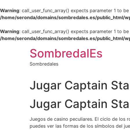
Warning
: call_user_func_array() expects parameter 1 to be
/home/seronda/domains/sombredales.es/public_html/w
Warning
: call_user_func_array() expects parameter 1 to be
/home/seronda/domains/sombredales.es/public_html/w
Ir
SombredalEs
al
contenido
Sombredales
Jugar Captain Sta
Jugar Captain Sta
Juegos de casino peculiares.
El ciclo de los 
puedes ver las formas de los símbolos del ju