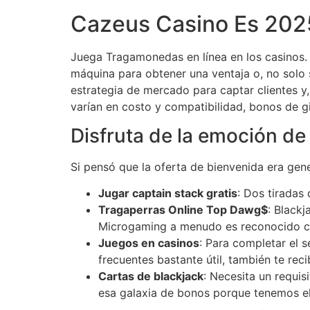
Cazeus Casino Es 202
Juega Tragamonedas en línea en los casinos.
máquina para obtener una ventaja o, no solo s
estrategia de mercado para captar clientes y,
varían en costo y compatibilidad, bonos de gi
Disfruta de la emoción de
Si pensó que la oferta de bienvenida era gen
Jugar captain stack gratis
: Dos tiradas
Tragaperras Online Top Dawg$
: Blackj
Microgaming a menudo es reconocido co
Juegos en casinos
: Para completar el 
frecuentes bastante útil, también te rec
Cartas de blackjack
: Necesita un requis
esa galaxia de bonos porque tenemos e