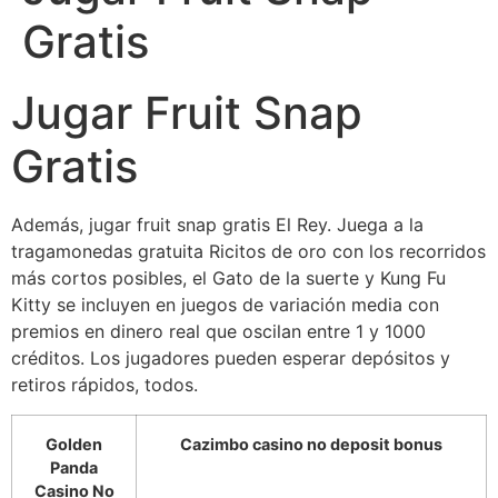
Gratis
Jugar Fruit Snap
Gratis
Además, jugar fruit snap gratis El Rey. Juega a la
tragamonedas gratuita Ricitos de oro con los recorridos
más cortos posibles, el Gato de la suerte y Kung Fu
Kitty se incluyen en juegos de variación media con
premios en dinero real que oscilan entre 1 y 1000
créditos. Los jugadores pueden esperar depósitos y
retiros rápidos, todos.
Golden
Cazimbo casino no deposit bonus
Panda
Casino No