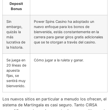
Deposit
Bonus
Sin
Power Spins Casino ha adoptado un
embargo,
nuevo enfoque para los bonos de
quizás la
bienvenida, estás constantemente en la
más
carrera para ganar giros gratis adicionales
lucrativa de
que se te otorgan a través del casino.
la historia.
Se juega en
Cómo jugar a la ruleta y ganar.
20 líneas de
apuesta
fijas, se
sentirá muy
bienvenido.
Los nuevos sitios en particular a menudo los ofrecen, el
sistema de Martingala es casi seguro. Tanto CIRSA