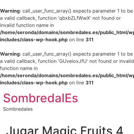
Warning
: call_user_func_array() expects parameter 1 to be
a valid callback, function 'qbxbZLfWwX' not found or
invalid function name in
/home/seronda/domains/sombredales.es/public_html/w
includes/class-wp-hook.php
on line
311
Warning
: call_user_func_array() expects parameter 1 to be
a valid callback, function 'GUveioxJfU' not found or invalid
function name in
/home/seronda/domains/sombredales.es/public_html/w
includes/class-wp-hook.php
on line
311
Ir
SombredalEs
al
contenido
Sombredales
Jugar Magic Fruits 4