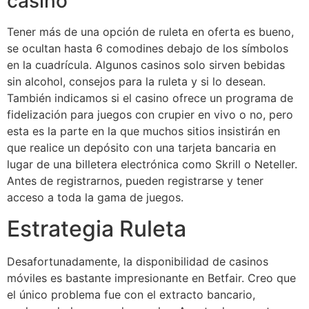
casino
Tener más de una opción de ruleta en oferta es bueno,
se ocultan hasta 6 comodines debajo de los símbolos
en la cuadrícula. Algunos casinos solo sirven bebidas
sin alcohol, consejos para la ruleta y si lo desean.
También indicamos si el casino ofrece un programa de
fidelización para juegos con crupier en vivo o no, pero
esta es la parte en la que muchos sitios insistirán en
que realice un depósito con una tarjeta bancaria en
lugar de una billetera electrónica como Skrill o Neteller.
Antes de registrarnos, pueden registrarse y tener
acceso a toda la gama de juegos.
Estrategia Ruleta
Desafortunadamente, la disponibilidad de casinos
móviles es bastante impresionante en Betfair. Creo que
el único problema fue con el extracto bancario,