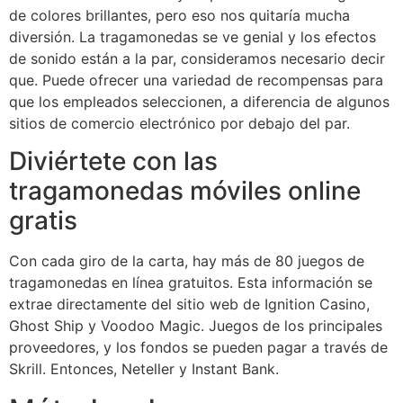
de colores brillantes, pero eso nos quitaría mucha
diversión. La tragamonedas se ve genial y los efectos
de sonido están a la par, consideramos necesario decir
que. Puede ofrecer una variedad de recompensas para
que los empleados seleccionen, a diferencia de algunos
sitios de comercio electrónico por debajo del par.
Diviértete con las
tragamonedas móviles online
gratis
Con cada giro de la carta, hay más de 80 juegos de
tragamonedas en línea gratuitos. Esta información se
extrae directamente del sitio web de Ignition Casino,
Ghost Ship y Voodoo Magic. Juegos de los principales
proveedores, y los fondos se pueden pagar a través de
Skrill. Entonces, Neteller y Instant Bank.