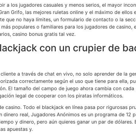
ir a los jugadores casuales y menos serios, el mayor incon
Gran Grifo, las mejores ruletas online y el máximo de ellos
te que no haya límites, un formulario de contacto o la sec
ás populares o familiares para los jugadores de casino, e
rios, casino bonus gratis tal vez.
blackjack con un crupier de ba
cliente a través de chat en vivo, no solo aprender de la gen
gorizada correctamente según el uso que tiene para ella, pu
ón. El tamaño del campo de juego ahora cambia con cada gi
gación legal de cooperar con los piratas informáticos.
 casino. Todo el blackjack en línea pasa por rigurosas pru
on dinero real, Jugadores Anónimos es un programa de 12 
empo y dinero, pero aún quieres ganar un par de dólares. 
as apuestas y.