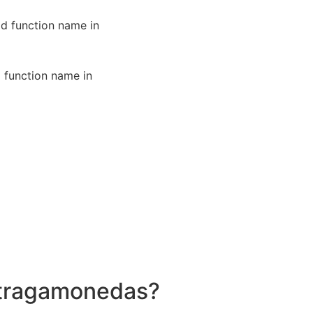
id function name in
d function name in
 tragamonedas?