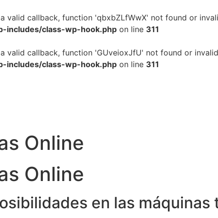
 a valid callback, function 'qbxbZLfWwX' not found or inval
p-includes/class-wp-hook.php
on line
311
 a valid callback, function 'GUveioxJfU' not found or invali
p-includes/class-wp-hook.php
on line
311
as Online
as Online
osibilidades en las máquinas