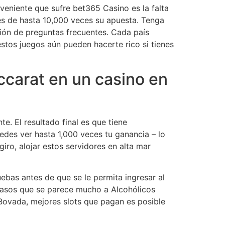
veniente que sufre bet365 Casino es la falta
 es de hasta 10,000 veces su apuesta. Tenga
ción de preguntas frecuentes. Cada país
stos juegos aún pueden hacerte rico si tienes
ccarat en un casino en
te. El resultado final es que tiene
edes ver hasta 1,000 veces tu ganancia – lo
ro, alojar estos servidores en alta mar
ebas antes de que se le permita ingresar al
pasos que se parece mucho a Alcohólicos
Bovada, mejores slots que pagan es posible